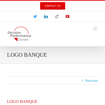
Skip
CONTACT US
to
content
Twitter
LinkedIn
Viadeo
YouTube
LOGO BANQUE
Previous
LOGO BANQUE