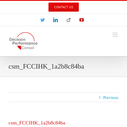
Skip
CONTACT US
to
content
Twitter
LinkedIn
Viadeo
YouTube
csm_FCCIHK_1a2b8c84ba
Previous
csm_FCCIHK_1a2b8c84ba