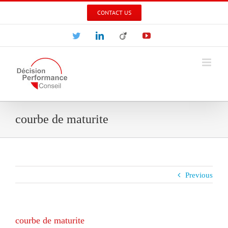
Skip
CONTACT US
to
content
Twitter
LinkedIn
Viadeo
YouTube
courbe de maturite
Previous
courbe de maturite