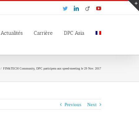
Twitter
LinkedIn
Viadeo
YouTube
Actualités
Carrière
DPC Asia
/
FIN&TECH Community, DPC participera aux speed-meeting le 29 Nov. 2017
Previous
Next