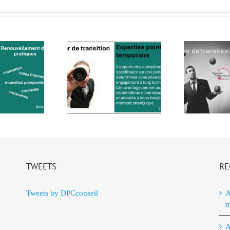
ANTAGES de
AVANTAGES de
Tr
re appel à un
faire appel à un
manager de
manager de
opp
transition
transition
u
isode 2/4) – 6
(Episode 1/4) –
t
mars 2025
28 février 2025
TWEETS
RE
Tweets by DPCconseil
A
t
A