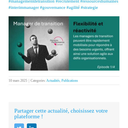
#
managementdetransition
#
recrutement
#
ressourceshumaines
#
interimmanager
#
gouvernance
#
agilité
#
strategie
10 mars 2025
|
Categories:
Actualités
,
Publications
Partager cette actualité, choisissez votre
plateforme !