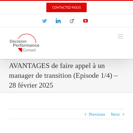
Skip
CONTACTEZ-NOUS
to
content
Twitter
LinkedIn
Viadeo
YouTube
AVANTAGES de faire appel à un
manager de transition (Episode 1/4) –
28 février 2025
Previous
Next