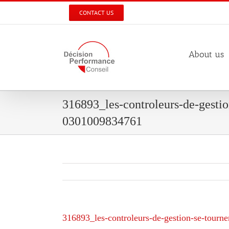
Skip
CONTACT US
to
content
About us
316893_les-controleurs-de-gestio
0301009834761
316893_les-controleurs-de-gestion-se-tourn