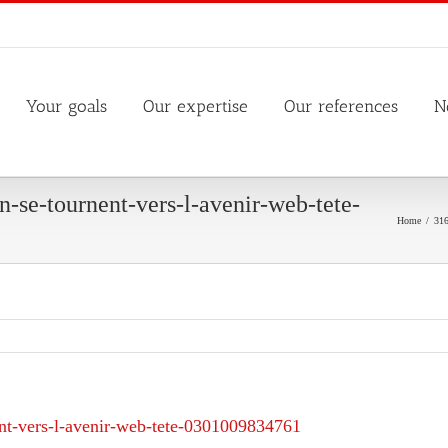
Your goals
Our expertise
Our references
N
n-se-tournent-vers-l-avenir-web-tete-
Home
/
316
ent-vers-l-avenir-web-tete-0301009834761