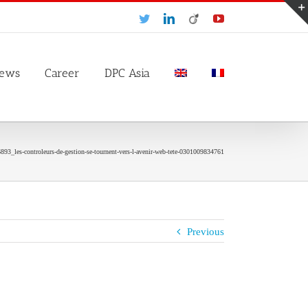
Twitter
LinkedIn
Viadeo
YouTube
ews
Career
DPC Asia
893_les-controleurs-de-gestion-se-tournent-vers-l-avenir-web-tete-0301009834761
Previous